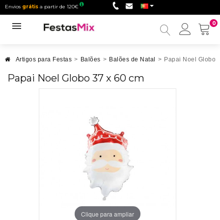
Envios
grátis
a partir de 120€
0
Minha
conta
Artigos para Festas
>
Balões
>
Balões de Natal
>
Papai Noel Globo 
Papai Noel Globo 37 x 60 cm
Clique para ampliar