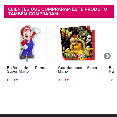
CLIENTES QUE COMPRARAM ESTE PRODUTO
TAMBÉM COMPRARAM:
Balão de Forma
Guardanapos Super
Bal
Super Mario
Mario
Nata
6,99 €
3,99 €
18,9