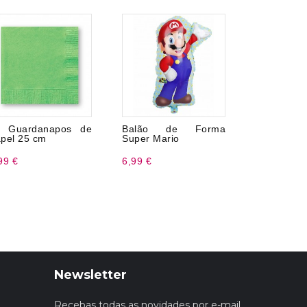
0 Guardanapos de
Balão de Forma
6 Mat
pel 25 cm
Super Mario
metálicas
99 €
6,99 €
1,99 €
Newsletter
Recebas todas as novidades por e-mail