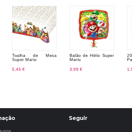
Toalha de Mesa
Balão de Hélio Super
2
Super Mario
Mario
Pa
5,45 €
3,99 €
1,
mação
Seguir
e-nos