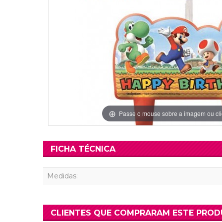
Grinaldas Cas
Ver Mais
Ver Mais
Decoração Aniv
Ver Mais
Ver Mais
Passe o mouse sobre a imagem ou cli
FICHA TÉCNICA
Medidas:
CLIENTES QUE COMPRARAM ESTE PRO