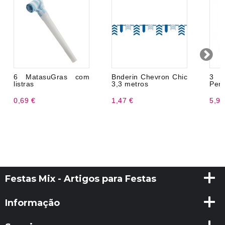
6 MatasuGras com
Bnderin Chevron Chic
3 
listras
3,3 metros
Pend
0,69 €
1,47 €
5,99
Festas Mix - Artigos para Festas
Informação