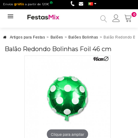
Envios
grátis
a partir de 120€
0
Minha
conta
Artigos para Festas
>
Balões
>
Balões Bolinhas
>
Balão Redondo Bol
Balão Redondo Bolinhas Foil 46 cm
Clique para ampliar