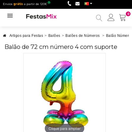
Envios
grátis
a partir de 120€
0
Minha
conta
Artigos para Festas
>
Balões
>
Balões de Números
>
Balão Número
Balão de 72 cm número 4 com suporte
Clique para ampliar