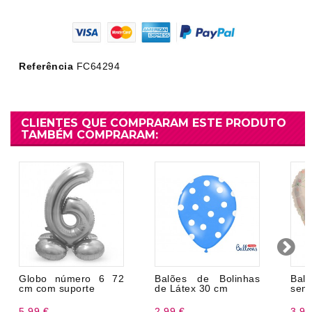
Referência
FC64294
CLIENTES QUE COMPRARAM ESTE PRODUTO
TAMBÉM COMPRARAM:
Globo número 6 72
Balões de Bolinhas
Bal
cm com suporte
de Látex 30 cm
sem
5,99 €
2,99 €
3,99