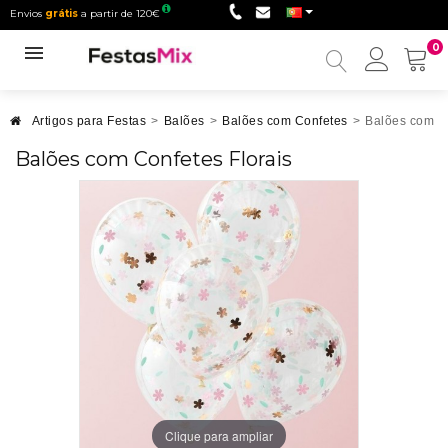
Envios
grátis
a partir de 120€
0
Minha
conta
Artigos para Festas
>
Balões
>
Balões com Confetes
>
Balões com Co
Balões com Confetes Florais
Clique para ampliar