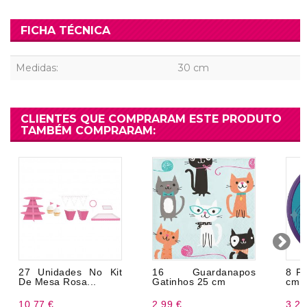
FICHA TÉCNICA
Medidas:
30 cm
CLIENTES QUE COMPRARAM ESTE PRODUTO
TAMBÉM COMPRARAM:
27 Unidades No Kit
16 Guardanapos
8 Pr
De Mesa Rosa...
Gatinhos 25 cm
cm
10,77 €
2,99 €
3,20