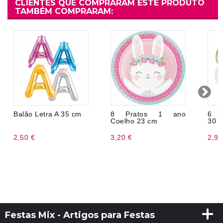
CLIENTES QUE COMPRARAM ESTE PRODUTO
TAMBÉM COMPRARAM:
Balão Letra A 35 cm
8 Pratos 1 ano
6 b
Coelho 23 cm
30 
2,50 €
3,20 €
2,99
Festas Mix - Artigos para Festas