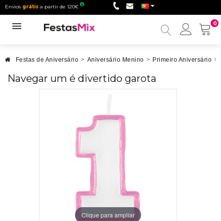
Envios
grátis
a partir de 120€
0
Minha
conta
Festas de Aniversário
>
Aniversário Menino
>
Primeiro Aniversário
>
Navegar um é divertido garota
Clique para ampliar