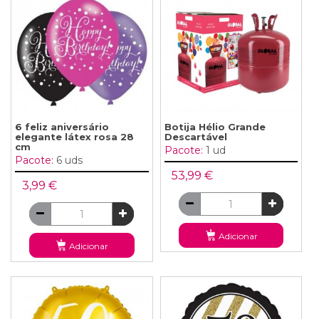
6 feliz aniversário
Botija Hélio Grande
elegante látex rosa 28
Descartável
cm
Pacote:
1 ud
Pacote:
6 uds
53,99 €
3,99 €
Adicionar
Adicionar