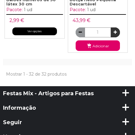
látex 30 cm
Descartável
Pacote:
1 ud
Pacote:
1 ud
2,99 €
43,99 €
Ver opções
Adicionar
Mostrar 1 - 32 de 32 produtos
Festas Mix - Artigos para Festas
Informação
Seguir