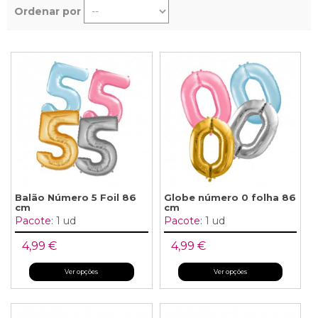
Ordenar por
Balão Número 5 Foil 86
Globe número 0 folha 86
cm
cm
Pacote:
1 ud
Pacote:
1 ud
4,99 €
4,99 €
Ver opções
Ver opções