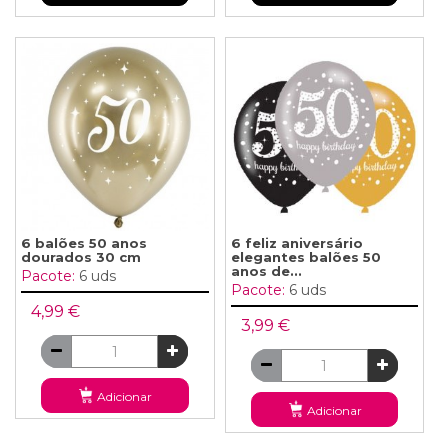
6 balões 50 anos
6 feliz aniversário
dourados 30 cm
elegantes balões 50
anos de...
Pacote:
6 uds
Pacote:
6 uds
4,99 €
3,99 €
Adicionar
Adicionar