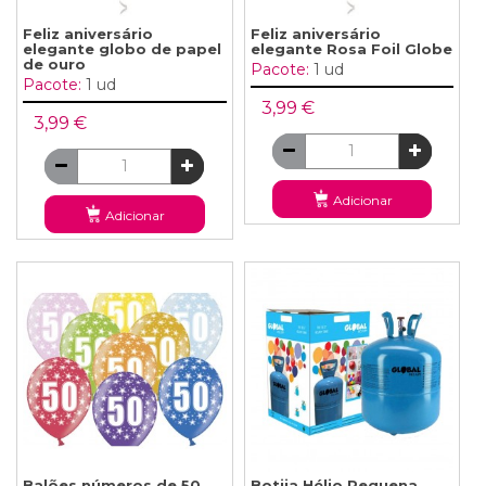
Feliz aniversário
Feliz aniversário
elegante globo de papel
elegante Rosa Foil Globe
de ouro
Pacote:
1 ud
Pacote:
1 ud
3,99 €
3,99 €
Adicionar
Adicionar
Balões números de 50
Botija Hélio Pequena