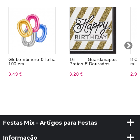
Globe número 0 folha
16 Guardanapos
8 Co
100 cm
Pretos E Dourados...
ml
3,49 €
3,20 €
2,99
Festas Mix - Artigos para Festas
Informação