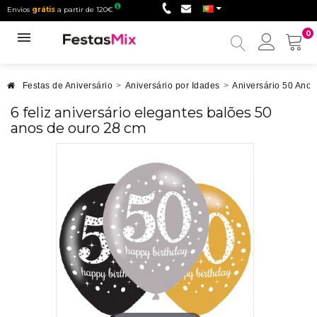
Envios
grátis
a partir de 120€
0
Minha
conta
Festas de Aniversário
>
Aniversário por Idades
>
Aniversário 50 Anos
6 feliz aniversário elegantes balões 50
anos de ouro 28 cm