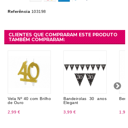
Referência
103198
CLIENTES QUE COMPRARAM ESTE PRODUTO
TAMBÉM COMPRARAM:
Vela Nº 40 com Brilho
Bandeirolas 30 anos
Ben
de Ouro
Elegant
2,99 €
3,99 €
1,99