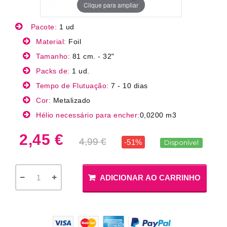
Clique para ampliar
Pacote:
1 ud
Material:
Foil
Tamanho:
81 cm. - 32"
Packs de:
1 ud.
Tempo de Flutuação:
7 - 10 dias
Cor:
Metalizado
Hélio necessário para encher:
0,0200 m3
2,45 €
4,99 €
-51%
Disponível
ADICIONAR AO CARRINHO