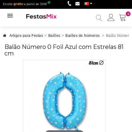
Envios
grátis
a partir de 120€
0
Minha
conta
Artigos para Festas
>
Balões
>
Balões de Números
>
Balão Número 0
Balão Número 0 Foil Azul com Estrelas 81
cm