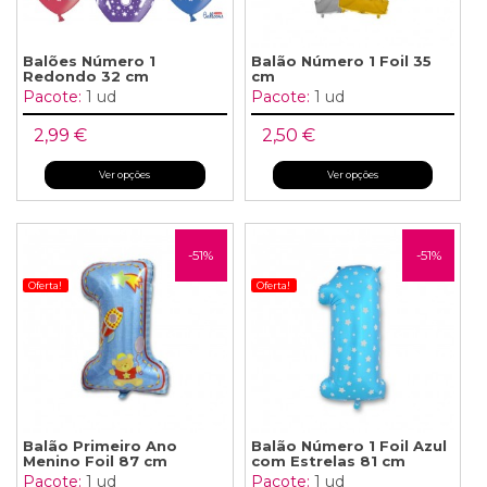
Balões Número 1
Balão Número 1 Foil 35
Redondo 32 cm
cm
Pacote:
1 ud
Pacote:
1 ud
2,99 €
2,50 €
Ver opções
Ver opções
-51%
-51%
Oferta!
Oferta!
Balão Primeiro Ano
Balão Número 1 Foil Azul
Menino Foil 87 cm
com Estrelas 81 cm
Pacote:
1 ud
Pacote:
1 ud