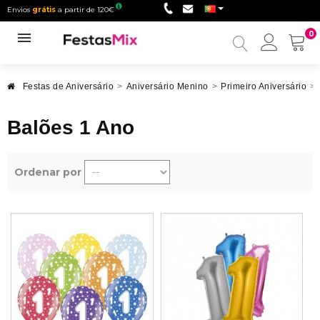
Envios
grátis
a partir de 120€
0
Minha
conta
Festas de Aniversário
>
Aniversário Menino
>
Primeiro Aniversário
>
Balões 1 Ano
Ordenar por