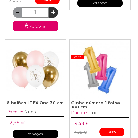
3,00 €
Ver opções
Adicionar
Oferta!
6 balões LTEX One 30 cm
Globe número 1 folha
100 cm
Pacote:
6 uds
Pacote:
1 ud
2,99 €
3,49 €
4,99 €
-30%
Ver opções