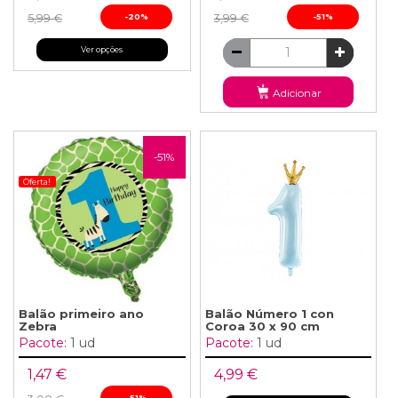
5,99 €
-20%
3,99 €
-51%
Ver opções
Adicionar
-51%
Oferta!
Balão primeiro ano
Balão Número 1 con
Zebra
Coroa 30 x 90 cm
Pacote:
1 ud
Pacote:
1 ud
1,47 €
4,99 €
-51%