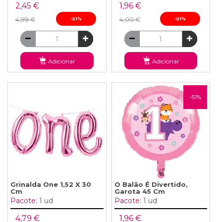
2,45 €
1,96 €
4,99 €
-51%
4,00 €
-51%
Adicionar
Adicionar
-51%
Grinalda One 1,52 X 30
O Balão É Divertido,
Cm
Garota 45 Cm
Pacote:
1 ud
Pacote:
1 ud
4,79 €
1,96 €