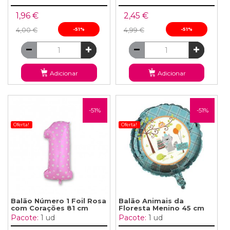
1,96 €
2,45 €
4,00 €
-51%
4,99 €
-51%
Adicionar
Adicionar
-51%
-51%
Oferta!
Oferta!
Balão Número 1 Foil Rosa
Balão Animais da
com Corações 81 cm
Floresta Menino 45 cm
Pacote:
1 ud
Pacote:
1 ud