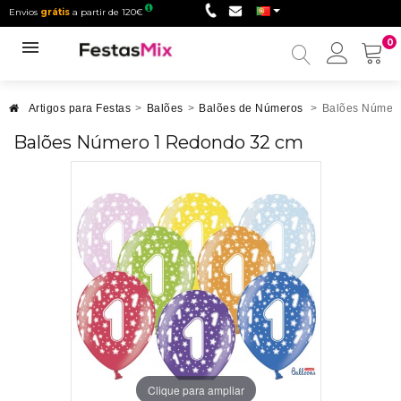
Envios
grátis
a partir de 120€
0
Minha
conta
Artigos para Festas
>
Balões
>
Balões de Números
>
Balões Númer
Balões Número 1 Redondo 32 cm
Clique para ampliar