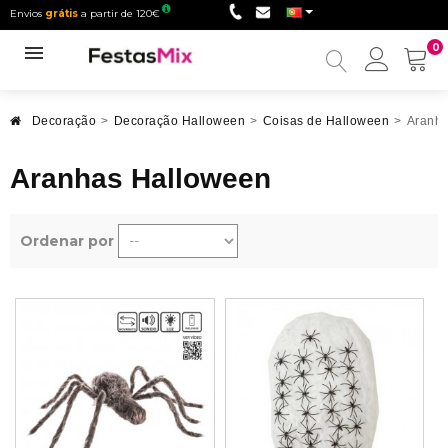
Envios
grátis
a partir de 120€
0
Minha
conta
Decoração
>
Decoração Halloween
>
Coisas de Halloween
>
Aranha
Aranhas Halloween
Ordenar por