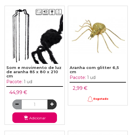
Som e movimento de luz
Aranha com glitter 6,5
de aranha 85 x 80 x 210
cm
cm
Pacote:
1 ud
Pacote:
1 ud
2,99 €
44,99 €
Esgotado
Adicionar