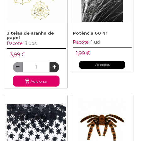
3 teias de aranha de
Potência 60 gr
papel
Pacote:
1 ud
Pacote:
3 uds
1,99 €
3,99 €
Ver opções
Adicionar