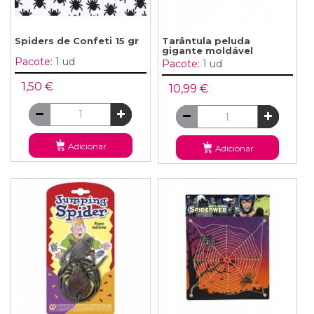
Spiders de Confeti 15 gr
Tarântula peluda
gigante moldável
Pacote:
1 ud
Pacote:
1 ud
1,50 €
10,99 €
Adicionar
Adicionar