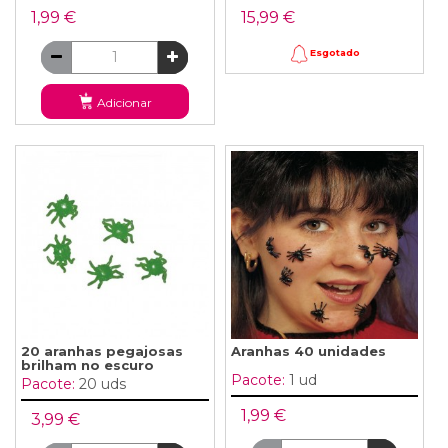
1,99 €
15,99 €
Esgotado
Adicionar
20 aranhas pegajosas
Aranhas 40 unidades
brilham no escuro
Pacote:
1 ud
Pacote:
20 uds
1,99 €
3,99 €