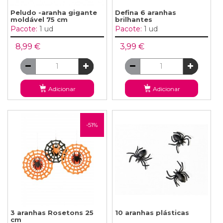
Peludo -aranha gigante
Defina 6 aranhas
moldável 75 cm
brilhantes
Pacote:
1 ud
Pacote:
1 ud
8,99 €
3,99 €
Adicionar
Adicionar
-51%
3 aranhas Rosetons 25
10 aranhas plásticas
cm