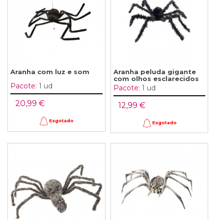
Aranha com luz e som
Aranha peluda gigante
com olhos esclarecidos
Pacote:
1 ud
Pacote:
1 ud
20,99 €
12,99 €
Esgotado
Esgotado