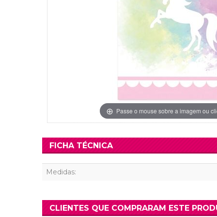
Grinaldas Cas
Ver Mais
Ver Mais
Decoração Aniv
Ver Mais
Ver Mais
Passe o mouse sobre a imagem ou cli
FICHA TÉCNICA
Medidas:
CLIENTES QUE COMPRARAM ESTE PRO