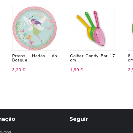
Pratos Hadas do
Colher Candy Bar 17
8 
Bosque
cm
c
3,20 €
1,99 €
2,
mação
Seguir
e-nos