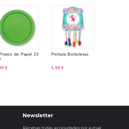
Pratos de Papel 23
Pinhata Borboletas
Confeti Un
m
Dorado
99 €
5,99 €
3,99 €
Newsletter
Recebas todas as novidades por e-mail