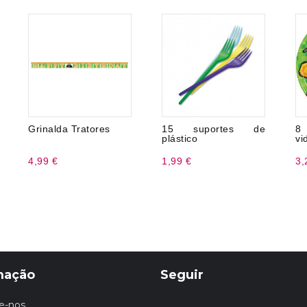
Grinalda Tratores
15 suportes de
8
plástico
vi
4,99 €
1,99 €
3,
mação
Seguir
e-nos