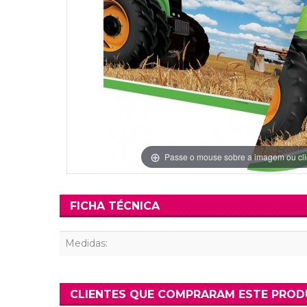
Grinaldas Cas
Ver Mais
Ver Mais
Decoração Aniv
Ver Mais
Ver Mais
Passe o mouse sobre a imagem ou cli
FICHA TÉCNICA
Medidas:
CLIENTES QUE COMPRARAM ESTE PRO