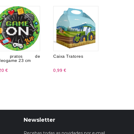
 pratos de
Caixa Tratores
8 copos de
deogame 23 cm
20 €
0,99 €
3,20 €
Newsletter
Recebas todas as novidades por e-mail