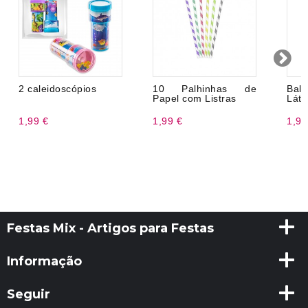
2 caleidoscópios
10 Palhinhas de
Bal
Papel com Listras
Láte
1,99 €
1,99 €
1,99
Festas Mix - Artigos para Festas
Informação
Seguir