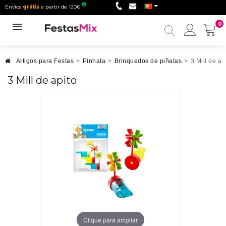
Envios
grátis
a partir de 120€
0
Minha
conta
Artigos para Festas
>
Pinhata
>
Brinquedos de piñatas
>
3 Mill de ap
3 Mill de apito
Clique para ampliar