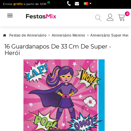
Envios
grátis
a partir de 120€
0
Minha
conta
Festas de Aniversário
>
Aniversário Menino
>
Aniversário Super Heró
16 Guardanapos De 33 Cm De Super -
Herói