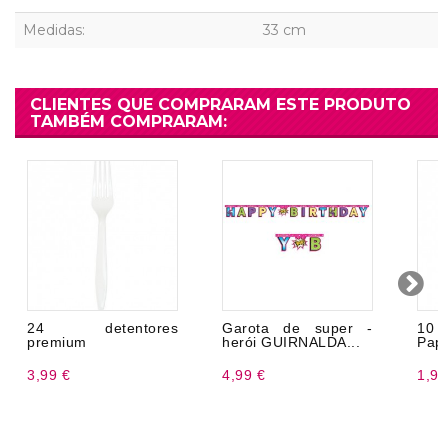
Medidas:
33 cm
CLIENTES QUE COMPRARAM ESTE PRODUTO
TAMBÉM COMPRARAM:
24 detentores
Garota de super -
10 
premium
herói GUIRNALDA...
Pape
3,99 €
4,99 €
1,99