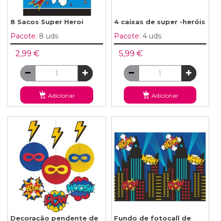
8 Sacos Super Heroi
4 caixas de super -heróis
Pacote:
8 uds
Pacote:
4 uds
2,99 €
5,99 €
Adicionar
Adicionar
Decoração pendente de
Fundo de fotocall de