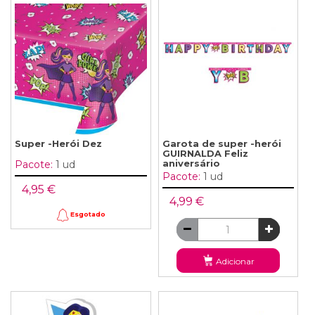
Super -Herói Dez
Garota de super -herói
GUIRNALDA Feliz
aniversário
Pacote:
1 ud
Pacote:
1 ud
4,95 €
4,99 €
Esgotado
Adicionar