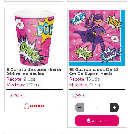
8 Garota de super -herói
16 Guardanapos De 33
266 ml de óculos
Cm De Super -Herói
Pacote:
8 uds
Pacote:
16 uds
Medidas:
266 ml
Medidas:
33 cm
3,20 €
2,95 €
Esgotado
Adicionar