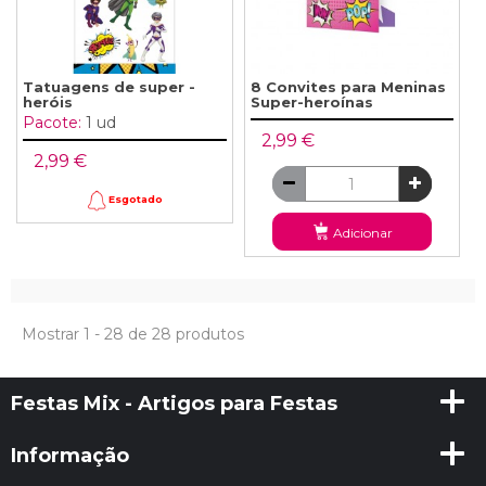
Tatuagens de super -
8 Convites para Meninas
heróis
Super-heroínas
Pacote:
1 ud
2,99 €
2,99 €
Esgotado
Adicionar
Mostrar 1 - 28 de 28 produtos
Festas Mix - Artigos para Festas
Informação