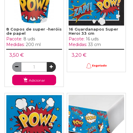
8 Copos de super -heróis
16 Guardanapos Super
de papel
Heroi 33 cm
Pacote:
8 uds
Pacote:
16 uds
Medidas:
200 ml
Medidas:
33 cm
3,50 €
3,20 €
Esgotado
Adicionar