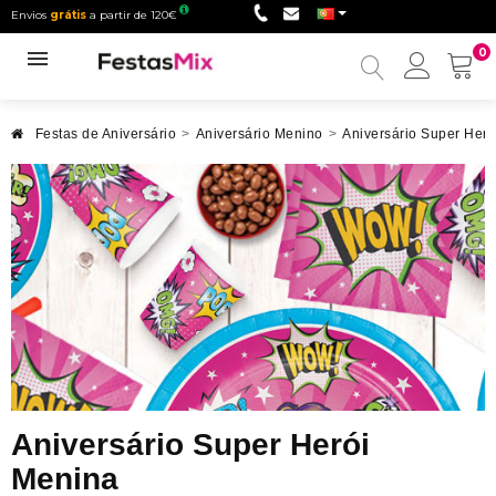
Envios
grátis
a partir de 120€
0
Minha
conta
Festas de Aniversário
>
Aniversário Menino
>
Aniversário Super Heró
Aniversário Super Herói
Menina