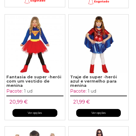
Esgotado
Esgotado
Fantasia de super -herói
Traje de super -herói
com um vestido de
azul e vermelho para
menina
menina
Pacote:
1 ud
Pacote:
1 ud
20,99 €
21,99 €
Ver opções
Ver opções