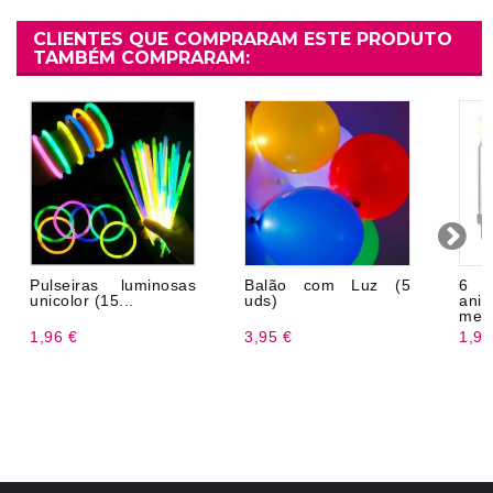
CLIENTES QUE COMPRARAM ESTE PRODUTO
TAMBÉM COMPRARAM:
Pulseiras luminosas
Balão com Luz (5
6 
unicolor (15...
uds)
aniv
metá
1,96 €
3,95 €
1,99