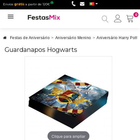
Envios
grátis
a partir de 120€
0
Minha
conta
Festas de Aniversário
>
Aniversário Menino
>
Aniversário Harry Potte
Guardanapos Hogwarts
Clique para ampliar