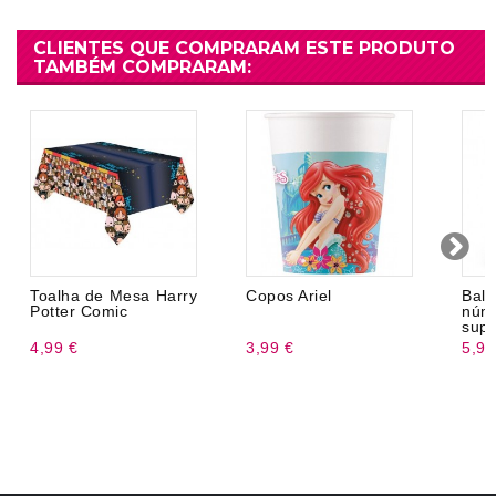
CLIENTES QUE COMPRARAM ESTE PRODUTO
TAMBÉM COMPRARAM:
Toalha de Mesa Harry
Copos Ariel
Ba
Potter Comic
nú
supo
4,99 €
3,99 €
5,99