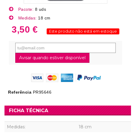
Pacote:
8 uds
Medidas:
18 cm
3,50 €
Este produto não está em estoque
Avisar quando estiver disponível
Referência
PR95646
FICHA TÉCNICA
Medidas:
18 cm