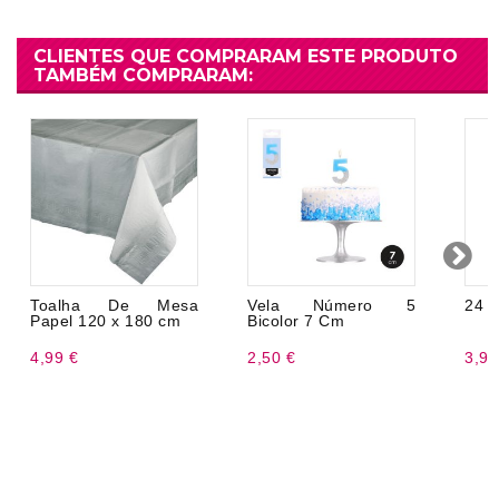
CLIENTES QUE COMPRARAM ESTE PRODUTO
TAMBÉM COMPRARAM:
Toalha De Mesa
Vela Número 5
24 t
Papel 120 x 180 cm
Bicolor 7 Cm
4,99 €
2,50 €
3,99