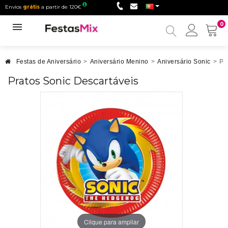
Envios
grátis
a partir de 120€
0
Minha
conta
Festas de Aniversário
>
Aniversário Menino
>
Aniversário Sonic
>
Pr
Pratos Sonic Descartáveis
Clique para ampliar