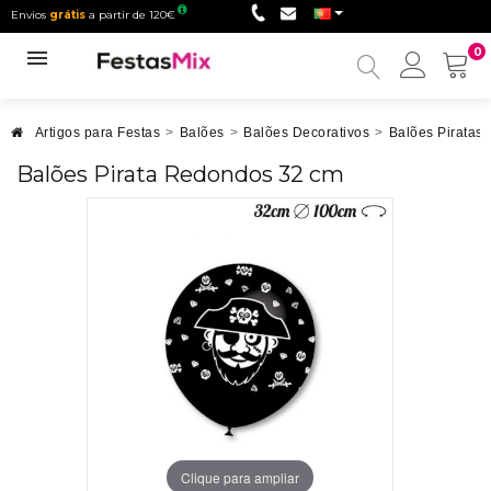
Envios
grátis
a partir de 120€
0
Minha
conta
Artigos para Festas
>
Balões
>
Balões Decorativos
>
Balões Piratas
Balões Pirata Redondos 32 cm
Clique para ampliar