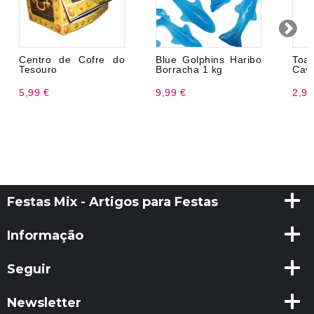
Centro de Cofre do
Blue Golphins Haribo
To
Tesouro
Borracha 1 kg
Cave
5,99 €
9,99 €
2,94
Festas Mix - Artigos para Festas
Informação
Seguir
Newsletter