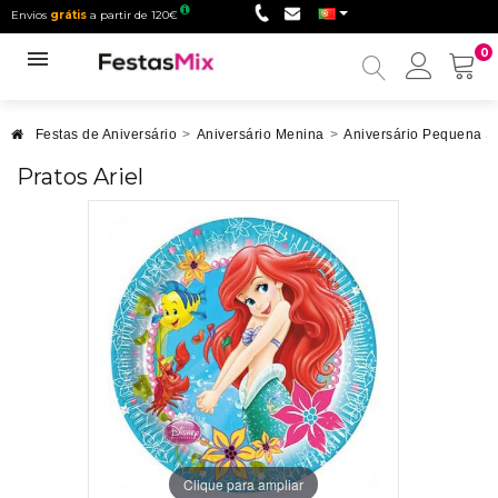
Envios
grátis
a partir de 120€
0
Minha
conta
Festas de Aniversário
>
Aniversário Menina
>
Aniversário Pequena S
Pratos Ariel
Clique para ampliar