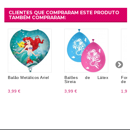
CLIENTES QUE COMPRARAM ESTE PRODUTO
TAMBÉM COMPRARAM:
Balão Metálicos Ariel
Balões de Látex
Form
Sireia
de p
3,99 €
3,99 €
1,99