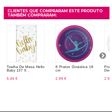
CLIENTES QUE COMPRARAM ESTE PRODUTO
TAMBÉM COMPRARAM:
Toalha De Mesa Hello
8 Pratos Ginástica 18
Pra
Baby 137 X...
cm
Desc
5,45 €
2,99 €
2,99