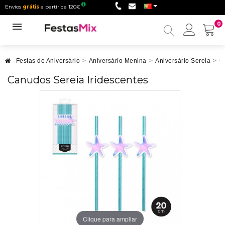
Envios
grátis
a partir de 120€
0
Minha
conta
Festas de Aniversário
>
Aniversário Menina
>
Aniversário Sereia
>
C
Canudos Sereia Iridescentes
Clique para ampliar