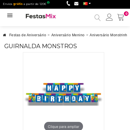
Envios
grátis
a partir de 120€
0
Minha
conta
Festas de Aniversário
>
Aniversário Menino
>
Aniversário Monstrinho
GUIRNALDA MONSTROS
Clique para ampliar