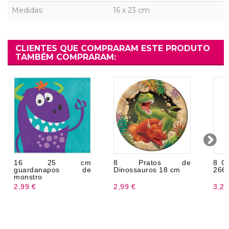
Medidas:
16 x 23 cm
CLIENTES QUE COMPRARAM ESTE PRODUTO
TAMBÉM COMPRARAM:
16 25 cm
8 Pratos de
8 C
guardanapos de
Dinossauros 18 cm
266 
monstro
2,99 €
2,99 €
3,20