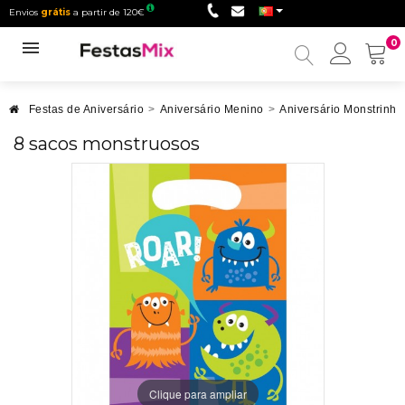
Envios
grátis
a partir de 120€
0
Minha
conta
Festas de Aniversário
>
Aniversário Menino
>
Aniversário Monstrinho
8 sacos monstruosos
Clique para ampliar