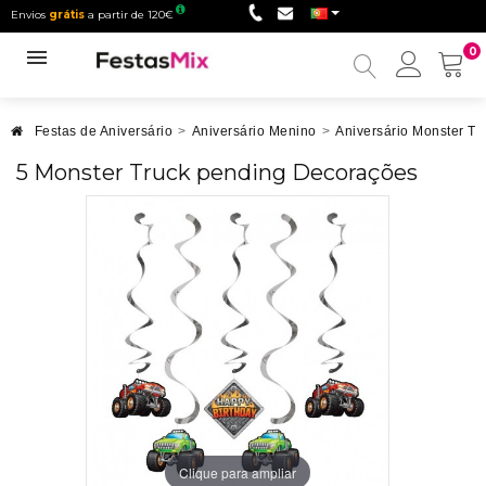
Envios
grátis
a partir de 120€
0
Minha
conta
Festas de Aniversário
>
Aniversário Menino
>
Aniversário Monster Tr
5 Monster Truck pending Decorações
Clique para ampliar