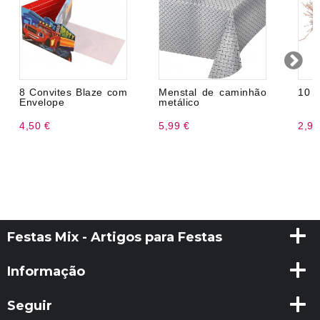
8 Convites Blaze com
Menstal de caminhão
10 S
Envelope
metálico
4,50 €
5,99 €
2,99
Festas Mix - Artigos para Festas
Informação
Seguir