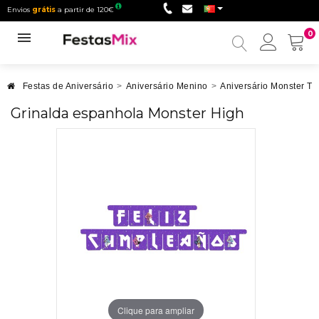
Envios
grátis
a partir de 120€
0
Minha
conta
Festas de Aniversário
>
Aniversário Menino
>
Aniversário Monster Tr
Grinalda espanhola Monster High
Clique para ampliar