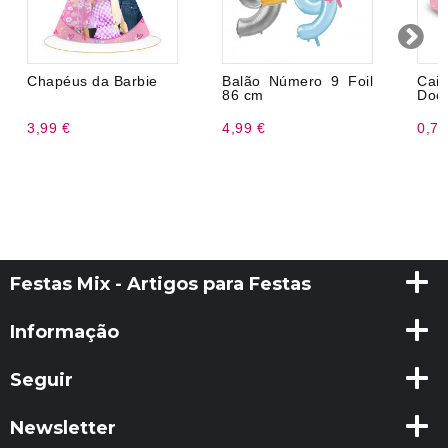
Chapéus da Barbie
Balão Número 9 Foil
Cai
86 cm
Doc
3,99 €
4,99 €
0,75
Festas Mix - Artigos para Festas
Informação
Seguir
Newsletter