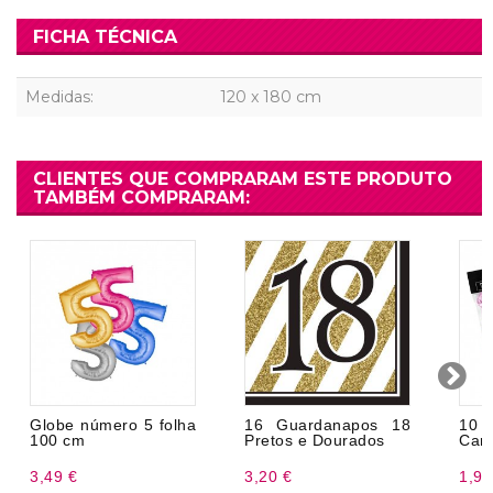
FICHA TÉCNICA
Medidas:
120 x 180 cm
CLIENTES QUE COMPRARAM ESTE PRODUTO
TAMBÉM COMPRARAM:
Globe número 5 folha
16 Guardanapos 18
10 
100 cm
Pretos e Dourados
Cart
3,49 €
3,20 €
1,96