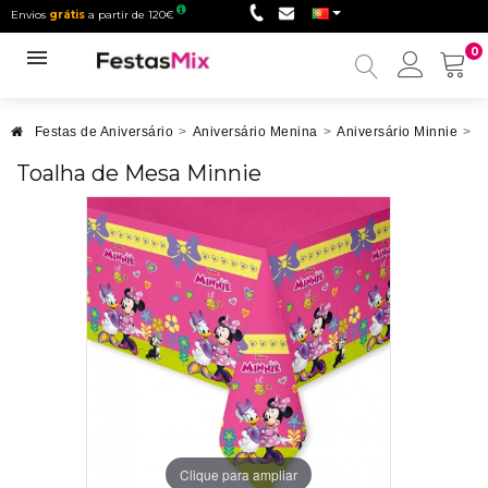
Envios
grátis
a partir de 120€
0
Minha
conta
Festas de Aniversário
>
Aniversário Menina
>
Aniversário Minnie
>
T
Toalha de Mesa Minnie
Clique para ampliar