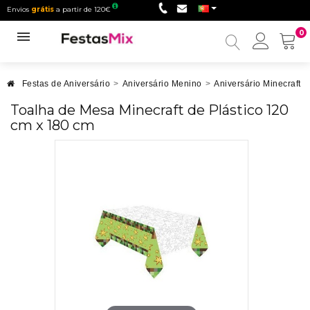
Envios
grátis
a partir de 120€
0
Minha
conta
Festas de Aniversário
>
Aniversário Menino
>
Aniversário Minecraft
>
Toalha de Mesa Minecraft de Plástico 120
cm x 180 cm