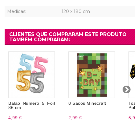
Medidas:
120 x 180 cm
CLIENTES QUE COMPRARAM ESTE PRODUTO
TAMBÉM COMPRARAM:
Balão Número 5 Foil
8 Sacos Minecraft
To
86 cm
Pok
4,99 €
2,99 €
5,99