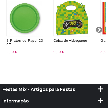
8 Pratos de Papel 23
Caixa de videogame
Gua
cm
2,99 €
0,99 €
3,50
Festas Mix - Artigos para Festas
Informação