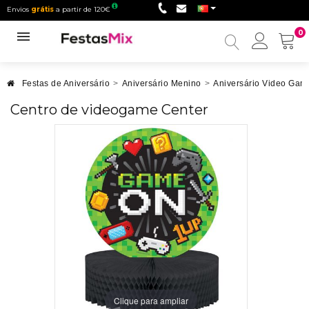
Envios
grátis
a partir de 120€
0
Minha
conta
Festas de Aniversário
>
Aniversário Menino
>
Aniversário Video Gam
Centro de videogame Center
Clique para ampliar