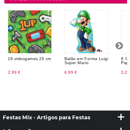
16 videogames 25 cm
Balão em Forma Luigi
8 Co
Super Mario
Pape
2,99 €
6,99 €
3,20
Festas Mix - Artigos para Festas