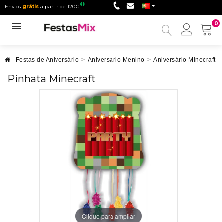
Envios
grátis
a partir de 120€
0
Minha
conta
Festas de Aniversário
>
Aniversário Menino
>
Aniversário Minecraft
>
Pinhata Minecraft
Clique para ampliar