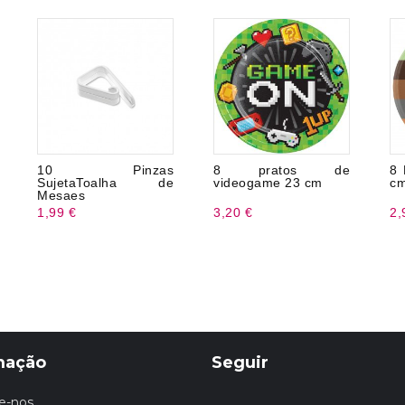
10 Pinzas
8 pratos de
8 
SujetaToalha de
videogame 23 cm
c
Mesaes
1,99 €
3,20 €
2,
mação
Seguir
e-nos