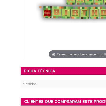
Grinaldas Cas
Ver Mais
Ver Mais
Decoração Aniv
Ver Mais
Ver Mais
Passe o mouse sobre a imagem ou cli
FICHA TÉCNICA
Medidas:
CLIENTES QUE COMPRARAM ESTE PRO