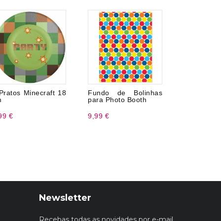
Pratos Minecraft 18
Fundo de Bolinhas
Guardana
m
para Photo Booth
Minecraft
99 €
9,99 €
3,50 €
Newsletter
Recebas todas as novidades por e-mail