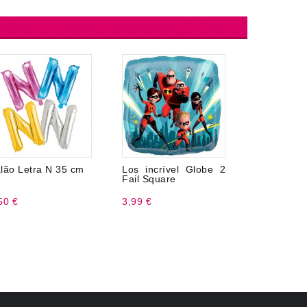
lão Letra N 35 cm
Los incrível Globe 2
Balão Letr
Fail Square
50 €
3,99 €
2,50 €