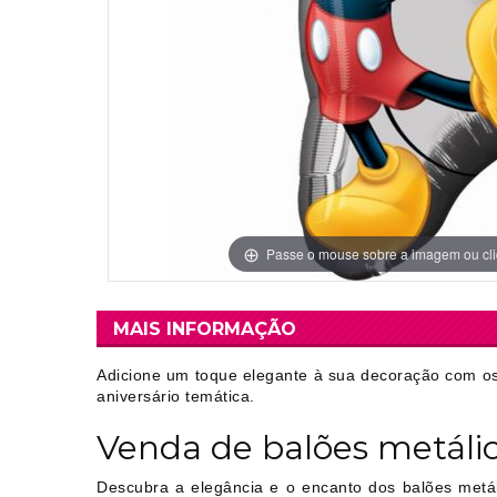
Grinaldas Cas
Ver Mais
Ver Mais
Decoração Aniv
Ver Mais
Ver Mais
Passe o mouse sobre a imagem ou cli
MAIS INFORMAÇÃO
Adicione um toque elegante à sua decoração com os
aniversário temática.
Venda de balões metáli
Descubra a elegância e o encanto dos balões metál