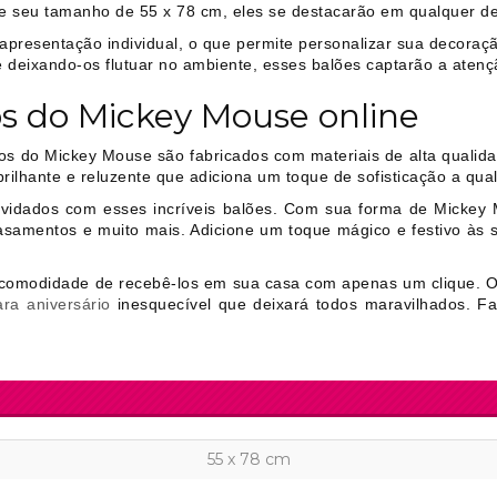
 e seu tamanho de 55 x 78 cm, eles se destacarão em qualquer d
resentação individual, o que permite personalizar sua decoraç
 deixando-os flutuar no ambiente, esses balões captarão a atenç
s do Mickey Mouse online
os do Mickey Mouse são fabricados com materiais de alta qualida
ilhante e reluzente que adiciona um toque de sofisticação a qua
vidados com esses incríveis balões. Com sua forma de Mickey 
casamentos e muito mais. Adicione um toque mágico e festivo às
a comodidade de recebê-los em sua casa com apenas um clique. 
ra aniversário
inesquecível que deixará todos maravilhados. 
55 x 78 cm