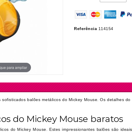
Ver Mais
amento
Aniversário do Rock
Palotes
Grinaldas Ani
Ver Mais
Ver Mais
Ver Mais
ersário Adulto
Gomas Días 
Aniversário Pirata
Pirulitos de Gomas
Mesa de Aniv
BODAS
Gomas para 
Ver Mais
Alcaçuz
Faixas de Ani
Referência
114154
Ver Mais
Decoração Bodas de Ouro
Ver Mais
Ver Mais
Decoração Bodas de Prata
Ver Mais
que para ampliar
 sofisticados balões metálicos do Mickey Mouse. Os detalhes do
cos do Mickey Mouse baratos
icos do Mickey Mouse. Estes impressionantes balões são ideai