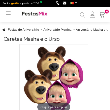
Envios
grátis
a partir de 120€
0
Minha
conta
Festas de Aniversário
>
Aniversário Menina
>
Aniversário Masha e o
Caretas Masha e o Urso
Clique para ampliar