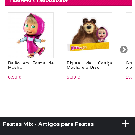
TAMBÉM COMPRARAM:
Balão em Forma de
Figura de Cortiça
Gra
Masha
Masha e o Urso
e o 
6,99 €
5,99 €
13,9
Festas Mix - Artigos para Festas