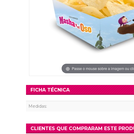
Grinaldas Cas
Ver Mais
Ver Mais
Decoração Aniv
Ver Mais
Ver Mais
Passe o mouse sobre a imagem ou cli
FICHA TÉCNICA
Medidas:
CLIENTES QUE COMPRARAM ESTE PRO