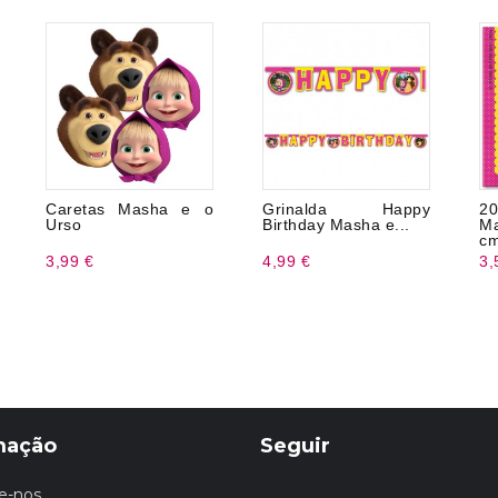
Caretas Masha e o
Grinalda Happy
2
Urso
Birthday Masha e...
M
c
3,99 €
4,99 €
3,
mação
Seguir
e-nos