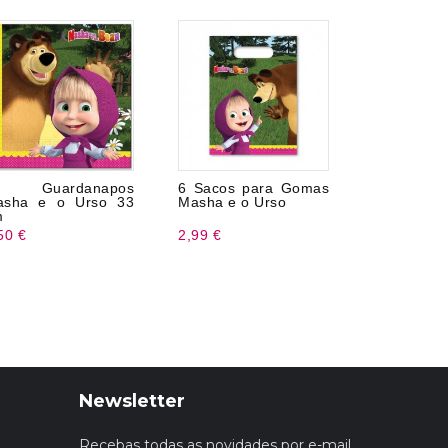
0 Guardanapos
6 Sacos para Gomas
Pompero 
asha e o Urso 33
Masha e o Urso
Peppa
m
50 €
2,99 €
1,98 €
Newsletter
Recebas todas as novidades por e-mail