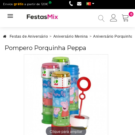
Envios
grátis
a partir de 120€
0
Minha
conta
Festas de Aniversário
>
Aniversário Menina
>
Aniversário Porquinha
Pompero Porquinha Peppa
Clique para ampliar