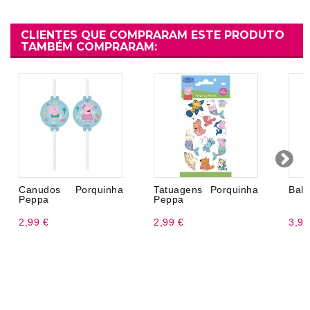
CLIENTES QUE COMPRARAM ESTE PRODUTO
TAMBÉM COMPRARAM:
Canudos Porquinha
Tatuagens Porquinha
Balõ
Peppa
Peppa
2,99 €
2,99 €
3,99