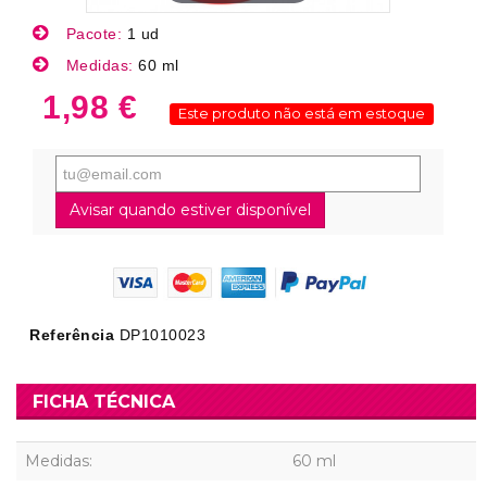
Pacote:
1 ud
Medidas:
60 ml
1,98 €
Este produto não está em estoque
Avisar quando estiver disponível
Referência
DP1010023
FICHA TÉCNICA
Medidas:
60 ml