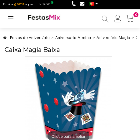
Envios
grátis
a partir de 120€
0
Minha
conta
Festas de Aniversário
>
Aniversário Menino
>
Aniversário Magia
>
Ca
Caixa Magia Baixa
Clique para ampliar