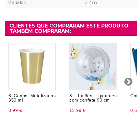
Medidas:
2,2 m
CLIENTES QUE COMPRARAM ESTE PRODUTO
TAMBÉM COMPRARAM:
6 Copos Metalizados
3 balões gigantes
Caix
350 ml
com confete 90 cm
3,99 €
13,99 €
0,50