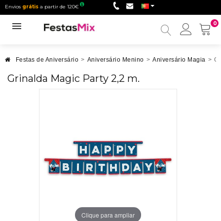
Envios
grátis
a partir de 120€
0
Minha
conta
Festas de Aniversário
>
Aniversário Menino
>
Aniversário Magia
>
Gr
Grinalda Magic Party 2,2 m.
Clique para ampliar