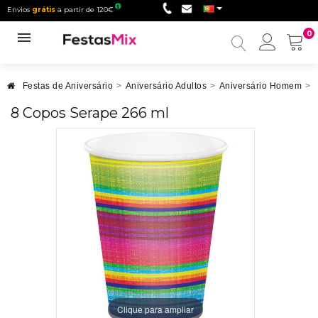
Envios
grátis
a partir de 120€
0
Minha
conta
Festas de Aniversário
>
Aniversário Adultos
>
Aniversário Homem
>
8 Copos Serape 266 ml
Clique para ampliar