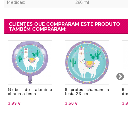
Medidas:
266 ml
CLIENTES QUE COMPRARAM ESTE PRODUTO
TAMBÉM COMPRARAM:
Globo de alumínio
8 pratos chamam a
6 B
chama a festa
festa 23 cm
dos 
3,99 €
3,50 €
3,99