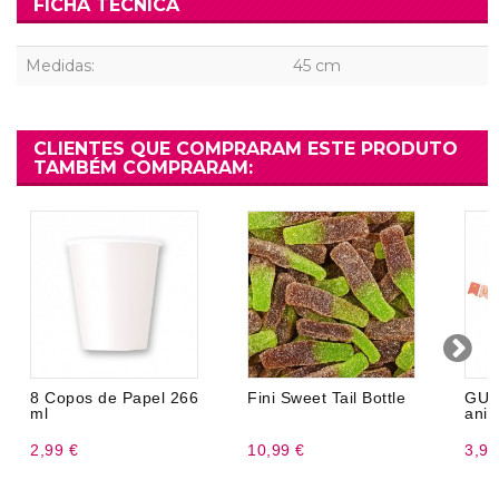
FICHA TÉCNICA
Medidas:
45 cm
CLIENTES QUE COMPRARAM ESTE PRODUTO
TAMBÉM COMPRARAM:
8 Copos de Papel 266
Fini Sweet Tail Bottle
GUI
ml
aniv
2,99 €
10,99 €
3,99