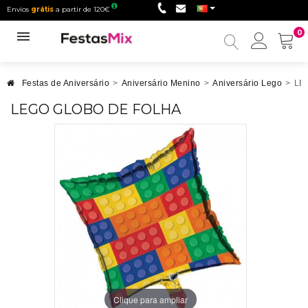
Envios
grátis
a partir de 120€
0
Minha
conta
Festas de Aniversário
>
Aniversário Menino
>
Aniversário Lego
>
LE
LEGO GLOBO DE FOLHA
Clique para ampliar