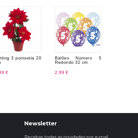
tting 3 poinsetia 20
Balões Número 5
Peça Centr
m
Redondo 32 cm
99 €
2,99 €
1,96 €
Newsletter
Recebas todas as novidades por e-mail