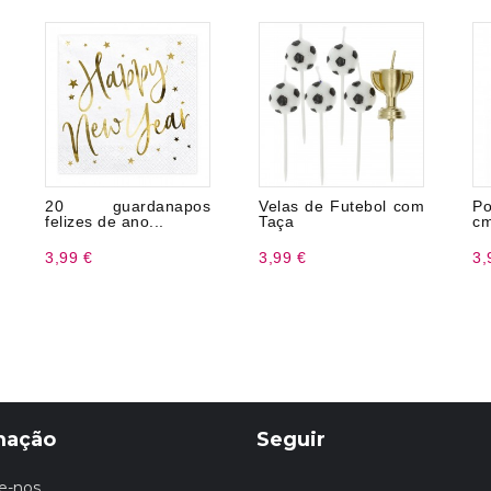
20 guardanapos
Velas de Futebol com
Po
felizes de ano...
Taça
c
3,99 €
3,99 €
3,
mação
Seguir
e-nos