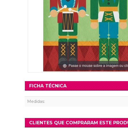
Grinaldas Cas
Ver Mais
Ver Mais
Decoração Aniv
Ver Mais
Ver Mais
Passe o mouse sobre a imagem ou cli
FICHA TÉCNICA
Medidas:
CLIENTES QUE COMPRARAM ESTE PRO