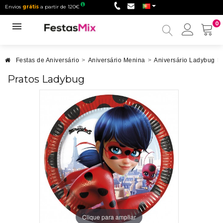
Envios
grátis
a partir de 120€
0
Minha
conta
Festas de Aniversário
>
Aniversário Menina
>
Aniversário Ladybug
>
Pratos Ladybug
Clique para ampliar