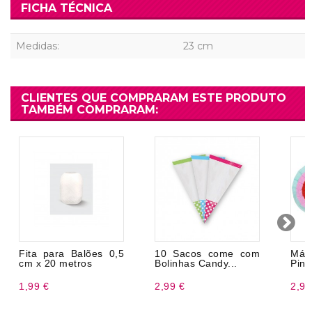
FICHA TÉCNICA
Medidas:
23 cm
CLIENTES QUE COMPRARAM ESTE PRODUTO
TAMBÉM COMPRARAM:
Fita para Balões 0,5
10 Sacos come com
Má
cm x 20 metros
Bolinhas Candy...
Pinh
1,99 €
2,99 €
2,99