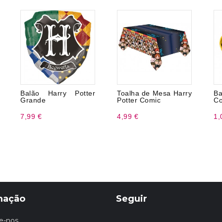
Balão Harry Potter
Toalha de Mesa Harry
B
Grande
Potter Comic
Co
7,99 €
4,99 €
1,
mação
Seguir
e-nos