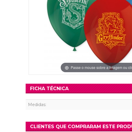
Grinaldas Cas
Ver Mais
Ver Mais
Decoração Aniv
Ver Mais
Ver Mais
Passe o mouse sobre a imagem ou cli
FICHA TÉCNICA
Medidas:
CLIENTES QUE COMPRARAM ESTE PRO