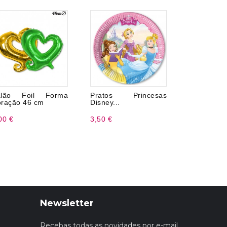
alão Foil Forma
Pratos Princesas
Guardana
ração 46 cm
Disney...
Hogwarts
00 €
3,50 €
2,99 €
Newsletter
Recebas todas as novidades por e-mail