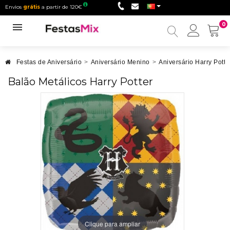
Envios
grátis
a partir de 120€
0
Minha
conta
Festas de Aniversário
>
Aniversário Menino
>
Aniversário Harry Potte
Balão Metálicos Harry Potter
Clique para ampliar