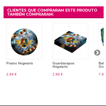
CLIENTES QUE COMPRARAM ESTE PRODUTO
TAMBÉM COMPRARAM:
Pratos Hogwarts
Guardanapos
Bal
Hogwarts
Gra
2,99 €
2,99 €
7,99