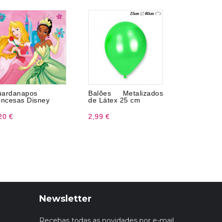
ardanapos
Balões Metalizados
Pratos 
incesas Disney
de Látex 25 cm
Brancos de
20 €
2,99 €
1,57 €
Newsletter
Recebas todas as novidades por e-mail