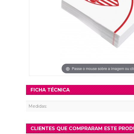
Grinaldas Cas
Ver Mais
Ver Mais
Decoração Aniv
Ver Mais
Ver Mais
Passe o mouse sobre a imagem ou cli
FICHA TÉCNICA
Medidas:
CLIENTES QUE COMPRARAM ESTE PRO