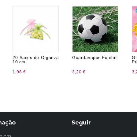
20 Sacos de Organza
Guardanapos Futebol
Gu
10 cm
Pr
1,96 €
3,20 €
3,
mação
Seguir
e-nos