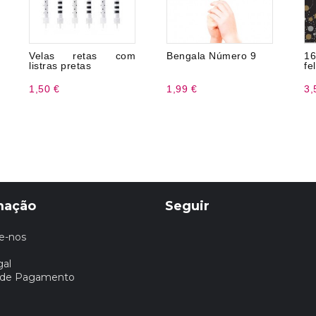
Velas retas com
Bengala Número 9
1
listras pretas
fel
1,50 €
1,99 €
3,
mação
Seguir
e-nos
gal
 de Pagamento