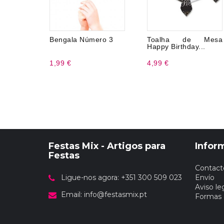
Bengala Número 3
Toalha de Mesa
Happy Birthday...
1,99 €
4,99 €
Festas Mix - Artigos para
Infor
Festas
Contact
Ligue-nos agora: +351 300 509 023
Envío
Aviso le
Email:
info@festasmix.pt
Formas