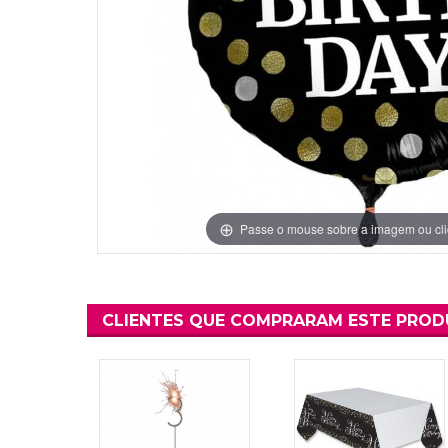
Grinaldas Cas
Ver Mais
Ver Mais
Decoração Aniv
Ver Mais
Ver Mais
Passe o mouse sobre a imagem ou cli
CLIENTES QUE COMPRARAM ESTE PRO