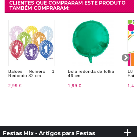
CLIENTES QUE COMPRARAM ESTE PRODUTO
TAMBÉM COMPRARAM:
Balões Número 1
Bola redonda de folha
18 
Redondo 32 cm
46 cm
Faix
2,99 €
1,99 €
1,47
Festas Mix - Artigos para Festas