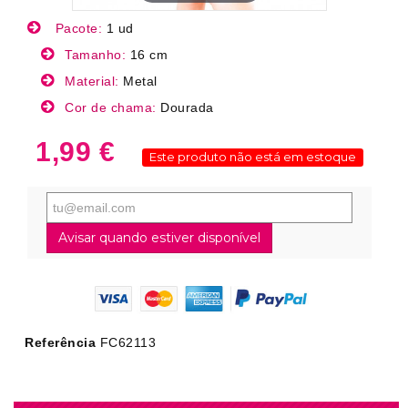
Pacote:
1 ud
Tamanho:
16 cm
Material:
Metal
Cor de chama:
Dourada
1,99 €
Este produto não está em estoque
Avisar quando estiver disponível
Referência
FC62113