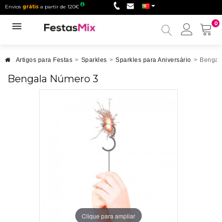
Envios
grátis
a partir de 120€
0
Minha
conta
Artigos para Festas
>
Sparkles
>
Sparkles para Aniversário
>
Bengal
Bengala Número 3
Clique para ampliar