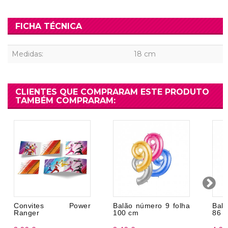
FICHA TÉCNICA
Medidas:
18 cm
CLIENTES QUE COMPRARAM ESTE PRODUTO
TAMBÉM COMPRARAM:
Convites Power
Balão número 9 folha
Bal
Ranger
100 cm
86 