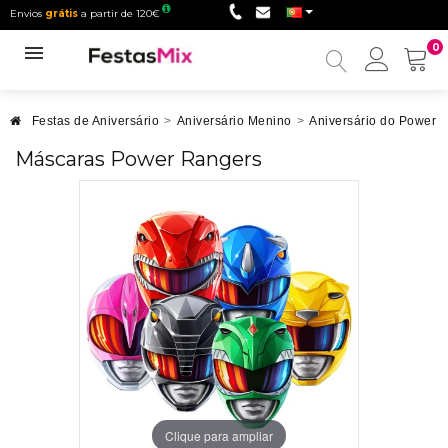
Envios
grátis
a partir de 120€
0
Minha
conta
Festas de Aniversário
>
Aniversário Menino
>
Aniversário do Power 
Máscaras Power Rangers
Clique para ampliar