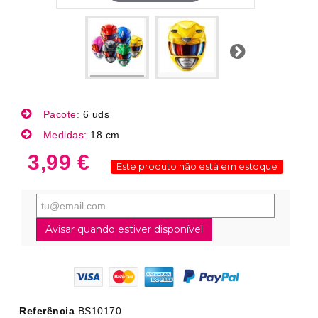
Próximo
Pacote:
6 uds
Medidas:
18 cm
3,99 €
Este produto não está em estoque
Avisar quando estiver disponível
Referência
BS10170