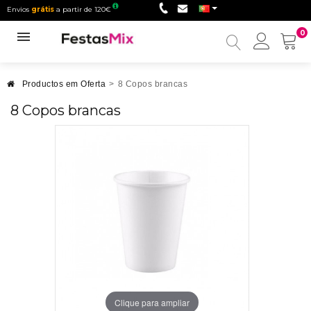
Envios
grátis
a partir de 120€
0
Minha
conta
Productos em Oferta
>
8 Copos brancas
8 Copos brancas
Clique para ampliar