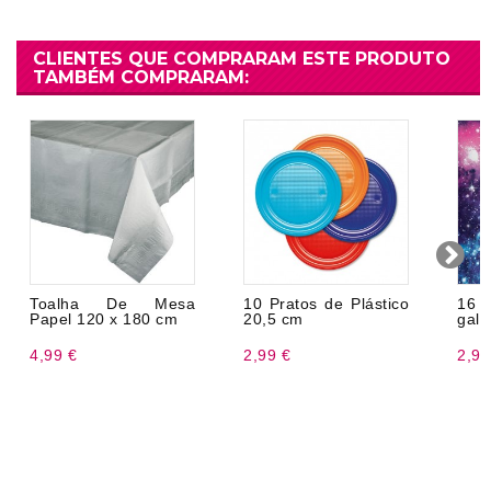
CLIENTES QUE COMPRARAM ESTE PRODUTO
TAMBÉM COMPRARAM:
Toalha De Mesa
10 Pratos de Plástico
16 
Papel 120 x 180 cm
20,5 cm
galá
4,99 €
2,99 €
2,99