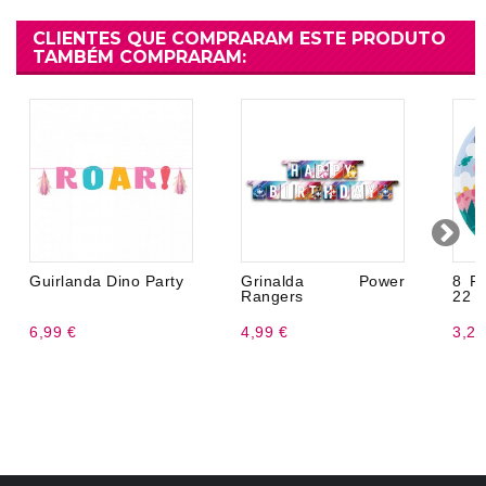
CLIENTES QUE COMPRARAM ESTE PRODUTO
TAMBÉM COMPRARAM:
Guirlanda Dino Party
Grinalda Power
8 Pr
Rangers
22 
6,99 €
4,99 €
3,20