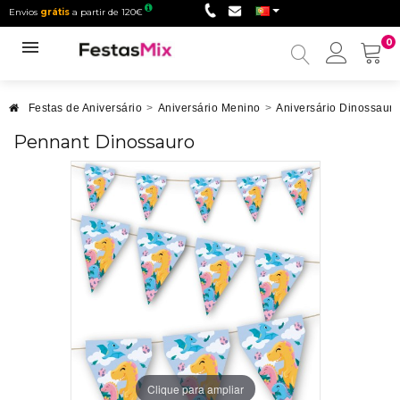
Envios
grátis
a partir de 120€
0
Minha
conta
Festas de Aniversário
>
Aniversário Menino
>
Aniversário Dinossauro
Pennant Dinossauro
Clique para ampliar